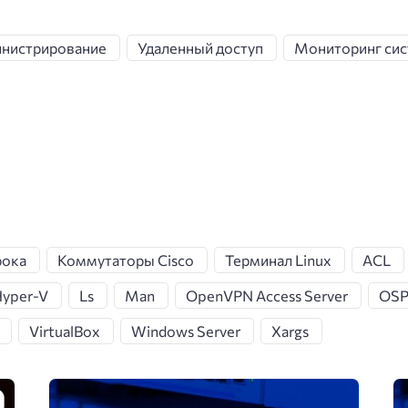
инистрирование
Удаленный доступ
Мониторинг си
рока
Коммутаторы Cisco
Терминал Linux
ACL
yper-V
Ls
Man
OpenVPN Access Server
OSP
VirtualBox
Windows Server
Xargs