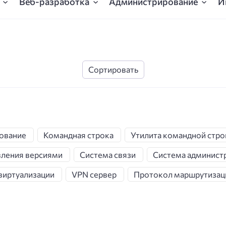
Веб-разработка
Администрирование
И
ование
Командная строка
Утилита командной стро
вления версиями
Система связи
Система админист
виртуализации
VPN сервер
Протокол маршрутизац