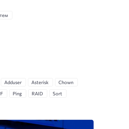
стем
Adduser
Asterisk
Chown
F
Ping
RAID
Sort