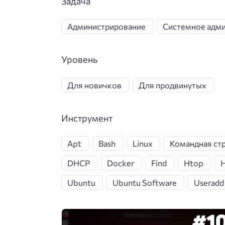
Задача
Администрирование
Системное адм
Уровень
Для новичков
Для продвинутых
Инструмент
Apt
Bash
Linux
Командная ст
DHCP
Docker
Find
Htop
H
Ubuntu
Ubuntu Software
Useradd