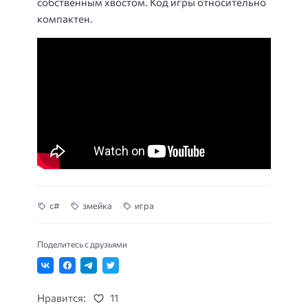
собственным хвостом. Код игры относительно
компактен.
c#
змейка
игра
Поделитесь с друзьями
Нравится:
11