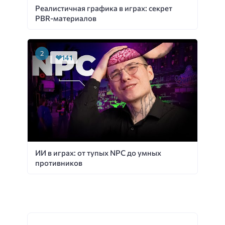
Реалистичная графика в играх: секрет
PBR-материалов
141
ИИ в играх: от тупых NPC до умных
противников