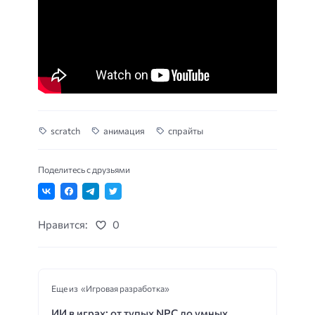
scratch
анимация
спрайты
Поделитесь с друзьями
Нравится:
0
Еще из «Игровая разработка»
ИИ в играх: от тупых NPC до умных