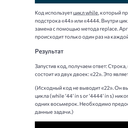
Код использует
цикл while
, который пр
подстрока «44» или «4444. Внутри цик
замена с помощью метода replace. Аргу
происходит только один раз на каждой
Результат
Запустив код, получаем ответ: Строка
состоит из двух двоек: «22». Это явля
(Исходный код не выводит «22». Он в
цикла (while ’44’ in s or ‘4444’ in s) 
одних восьмерок. Необходимо предос
данные задачи.)