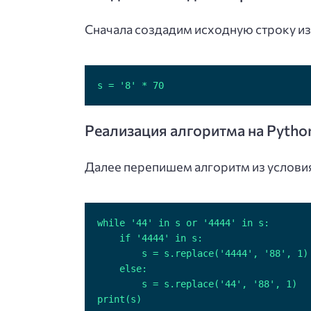
Сначала создадим исходную строку из
s = '8' * 70
Реализация алгоритма на Pytho
Далее перепишем алгоритм из условия 
print(s)