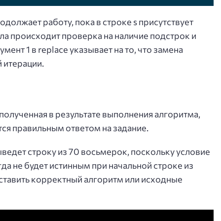
одолжает работу, пока в строке s присутствует
ла происходит проверка на наличие подстрок и
мент 1 в replace указывает на то, что замена
 итерации.
, полученная в результате выполнения алгоритма,
ется правильным ответом на задание.
ыведет строку из 70 восьмерок, поскольку условие
никогда не будет истинным при начальной строке из
тавить корректный алгоритм или исходные