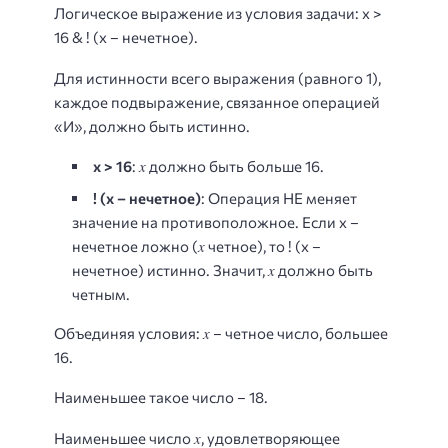
Логическое выражение из условия задачи: x >
16 & ! (x – нечетное).
Для истинности всего выражения (равного 1),
каждое подвыражение, связанное операцией
«И», должно быть истинно.
x
x > 16
:
должно быть больше 16.
! (x – нечетное)
: Операция НЕ меняет
значение на противоположное. Если x –
x
нечетное ложно (
четное), то ! (x –
x
нечетное) истинно. Значит,
должно быть
четным.
x
Объединяя условия:
– четное число, большее
16.
Наименьшее такое число – 18.
x
Наименьшее число
, удовлетворяющее