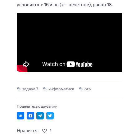
условию x > 16 и не (x – нечетное), равно 18.
задача 3
информатика
огэ
Поделитесь с друзьями
Нравится:
1