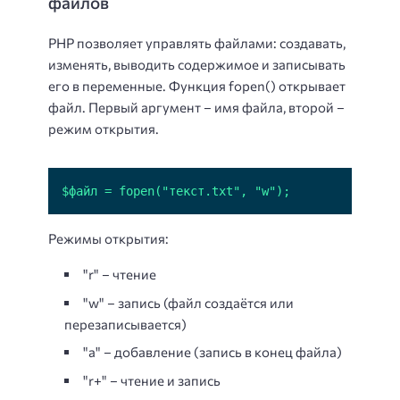
файлов
PHP позволяет управлять файлами: создавать,
изменять, выводить содержимое и записывать
его в переменные. Функция fopen() открывает
файл. Первый аргумент – имя файла, второй –
режим открытия.
$файл = fopen("текст.txt", "w");
Режимы открытия:
"r" – чтение
"w" – запись (файл создаётся или
перезаписывается)
"a" – добавление (запись в конец файла)
"r+" – чтение и запись