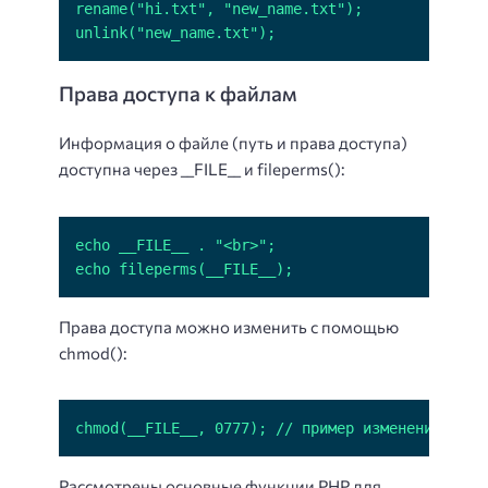
unlink("new_name.txt");
Права доступа к файлам
Информация о файле (путь и права доступа)
доступна через __FILE__ и fileperms():
echo fileperms(__FILE__);
Права доступа можно изменить с помощью
chmod():
chmod(__FILE__, 0777); // пример изменения прав
Рассмотрены основные функции PHP для