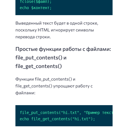
echo $контент;
Выведенный текст будет в одной строке,
поскольку HTML игнорирует символы
перевода строки.
Простые функции работы с файлами:
file_put_contents() и
file_get_contents()
Функции file_put_contents() и
file_get_contents() упрощают работу с
файлами:
echo file_get_contents("hi.txt");