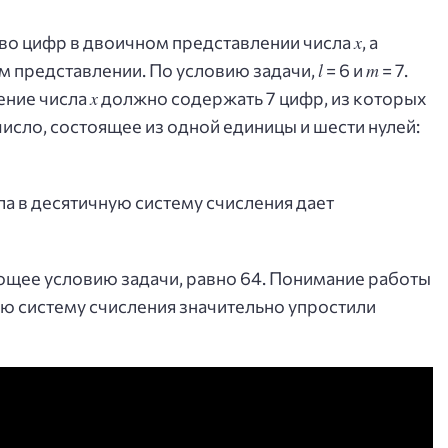
x
во цифр в двоичном представлении числа
, а
l
m
ом представлении. По условию задачи,
= 6 и
= 7.
x
ение числа
должно содержать 7 цифр, из которых
число, состоящее из одной единицы и шести нулей:
а в десятичную систему счисления дает
ющее условию задачи, равно 64. Понимание работы
ую систему счисления значительно упростили