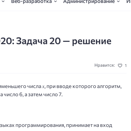
Веб-разработка
Администрирование
И
20: Задача 20 — решение
Нравится:
1
x
аименьшего числа
, при вводе которого алгоритм,
число 6, а затем число 7.
языках программирования, принимает на вход