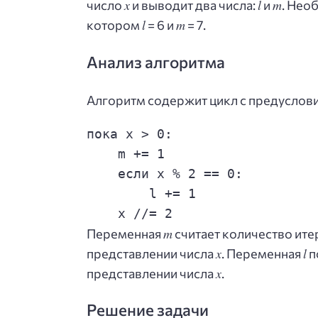
x
l
m
число
и выводит два числа:
и
. Нео
l
m
котором
= 6 и
= 7.
Анализ алгоритма
Алгоритм содержит цикл с предуслов
пока x > 0:

    m += 1

    если x % 2 == 0:

        l += 1

    x //= 2
m
Переменная
считает количество итер
x
l
представлении числа
. Переменная
п
x
представлении числа
.
Решение задачи