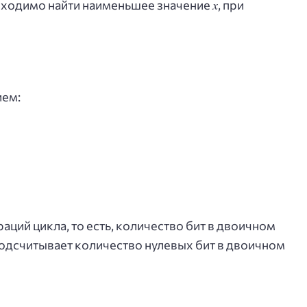
x
бходимо найти наименьшее значение
, при
ием:
аций цикла, то есть, количество бит в двоичном
одсчитывает количество нулевых бит в двоичном