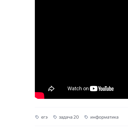
егэ
задача 20
информатика