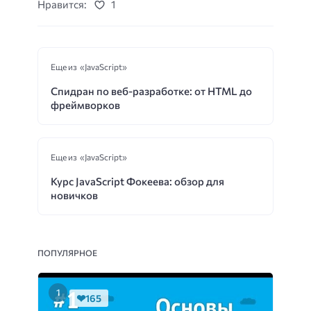
Нравится:
1
Еще из «JavaScript»
Спидран по веб-разработке: от HTML до
фреймворков
Еще из «JavaScript»
Курс JavaScript Фокеева: обзор для
новичков
ПОПУЛЯРНОЕ
165