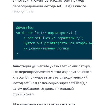
аннотация @Override. Рассмотрим пример
переопределения метода setFiles() в классе-
наследнике:
}
Аннотация @Override указывает компилятору,
что переопределяется метод из родительского
класса. В примере вызывается родительский
метод setFiles() с помощью super.setFiles(), а
затем добавляется дополнительный
функционал.
Изменение сигнатуры метода