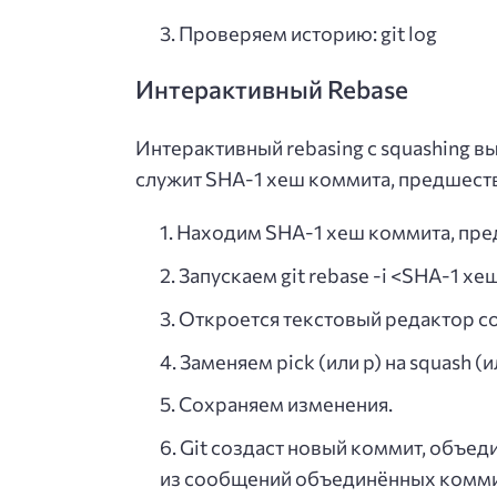
Проверяем историю: git log
Интерактивный Rebase
Интерактивный rebasing с squashing вы
служит SHA-1 хеш коммита, предшест
Находим SHA-1 хеш коммита, пре
Запускаем git rebase -i <SHA-1 х
Откроется текстовый редактор с
Заменяем pick (или p) на squash 
Сохраняем изменения.
Git создаст новый коммит, объе
из сообщений объединённых комми