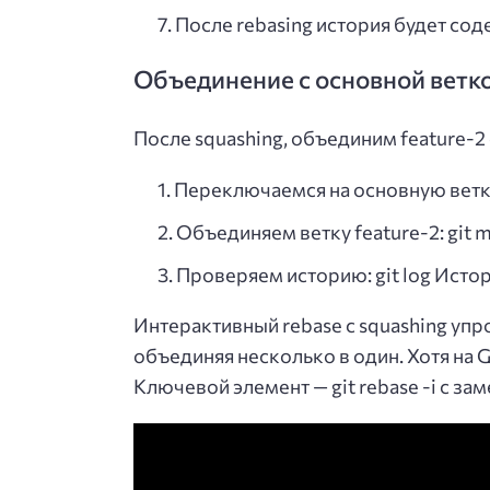
После rebasing история будет со
Объединение с основной ветк
После squashing, объединим feature-2 
Переключаемся на основную ветку:
Объединяем ветку feature-2: git m
Проверяем историю: git log Исто
Интерактивный rebase с squashing уп
объединяя несколько в один. Хотя на 
Ключевой элемент — git rebase -i с зам