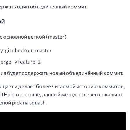
держать один объединённый коммит.
ой
с основной веткой (master).
 git checkout master
erge -v feature-2
рия будет содержать новый объединённый коммит.
рощает и делает более читаемой историю коммитов,
GitHub это проще, данный метод полезен локально.
еной pick на squash.