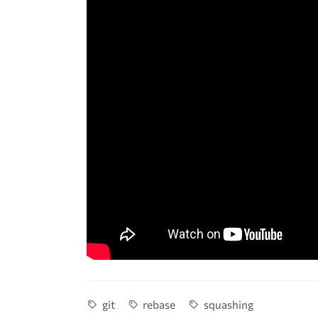
git
rebase
squashing