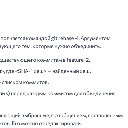
полняется командой git rebase -i. Аргументом
вующего тем, которые нужно объединить.
дшествующего коммитам в feature-2.
еш>, где <SHA-1 хеш> — найденный хеш.
о списком коммитов.
(или s) перед каждым коммитом для объединения.
диняющий выбранные, с сообщением, составленным
тов. Его можно отредактировать.