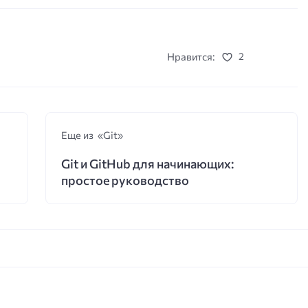
Нравится:
2
Еще из «Git»
Git и GitHub для начинающих:
простое руководство