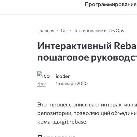
Программирование
Главная
Git
Тестирование и DevOps
Интерактивный Rebase
пошаговое руководс
icoder
15 января 2020
Этот процесс описывает интерактивный 
репозитории, позволяющий объедини
команды git rebase.