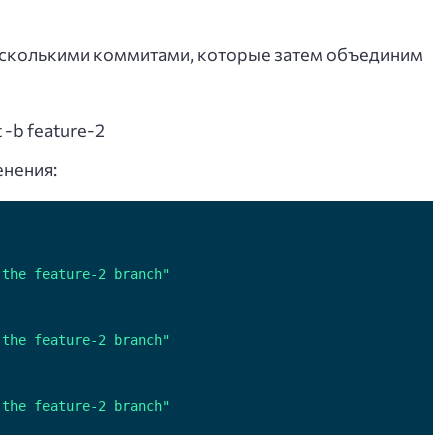
несколькими коммитами, которые затем объединим
 -b feature-2
нения:
 the feature-2 branch"