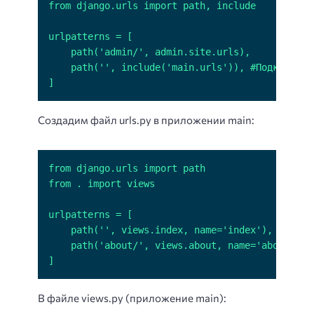
]
Создадим файл urls.py в приложении main:
]
В файле views.py (приложение main):