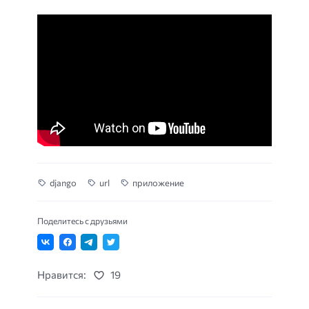
django
url
приложение
Поделитесь с друзьями
Нравится:
19