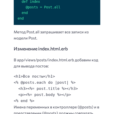
end
Метод Post.all запрашивает все записи из
модели Post.
Изменение index.html.erb
В app/views/posts/index.html.erb добавим код
для вывода постов:
<h1>Все посты</h1>

<% @posts.each do |post| %>

  <h3><%= post.title %></h3>

  <p><%= post.body %></p>

<% end %>
Имена переменных в контроллере (@posts) и в
представлении (@posts) должны совпадать.