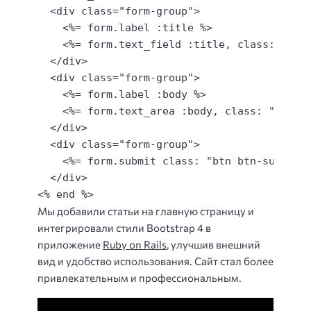
  <div class="form-group">

    <%= form.label :title %>

    <%= form.text_field :title, class: "form
  </div>

  <div class="form-group">

    <%= form.label :body %>

    <%= form.text_area :body, class: "form-c
  </div>

  <div class="form-group">

    <%= form.submit class: "btn btn-success"
  </div>

<% end %>
Мы добавили статьи на главную страницу и
интегрировали стили Bootstrap 4 в
приложение
Ruby on Rails
, улучшив внешний
вид и удобство использования. Сайт стал более
привлекательным и профессиональным.