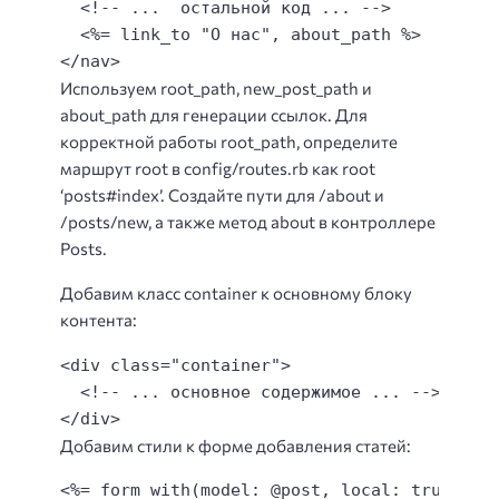
  <!-- ...  остальной код ... -->

  <%= link_to "О нас", about_path %>

</nav>
Используем root_path, new_post_path и
about_path для генерации ссылок. Для
корректной работы root_path, определите
маршрут root в config/routes.rb как root
‘posts#index’. Создайте пути для /about и
/posts/new, а также метод about в контроллере
Posts.
Добавим класс container к основному блоку
контента:
<div class="container">

  <!-- ... основное содержимое ... -->

</div>
Добавим стили к форме добавления статей:
<%= form_with(model: @post, local: true) do 