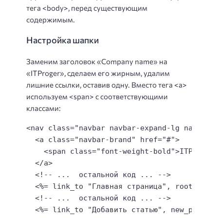
тега <body>, перед существующим
содержимым.
Настройка шапки
Заменим заголовок «Company name» на
«ITProger», сделаем его жирным, удалим
лишние ссылки, оставив одну. Вместо тега <a>
используем <span> с соответствующими
классами:
<nav class="navbar navbar-expand-lg navbar-l
  <a class="navbar-brand" href="#">

    <span class="font-weight-bold">ITProger<
  </a>

  <!-- ...  остальной код ... -->

  <%= link_to "Главная страница", root_path 
  <!-- ...  остальной код ... -->

  <%= link_to "Добавить статью", new_post_pa