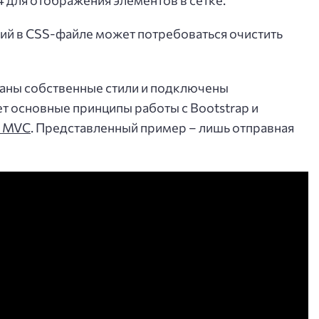
ий в CSS-файле может потребоваться очистить
зданы собственные стили и подключены
т основные принципы работы с Bootstrap и
e MVC
. Представленный пример – лишь отправная