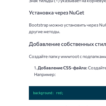
Знак тильды (~) указывает на корневу
Установка через NuGet
Bootstrap можно установить через NuG
другие методы.
Добавление собственных стил
Создайте папку wwwroot с подпапками i
Добавление CSS-файла:
Создайте 
Например:
background: red;