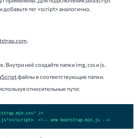
ут применены. Для подключения JavaScript
добавьте тег <script> аналогично.
я
tstrap.com
.
 Внутри неё создайте папки img, css и js.
aScript
файлы в соответствующие папки.
используя относительные пути:
.js"></script>  <!-- или bootstrap.min.js -->