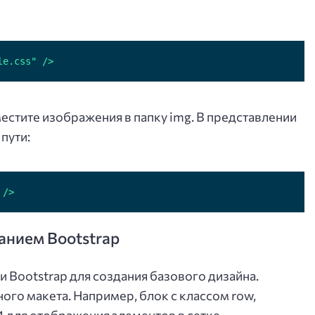
le.css" />
стите изображения в папку img. В представлении
пути:
 />
анием Bootstrap
 Bootstrap для создания базового дизайна.
ного макета. Например, блок с классом row,
 для отображения элементов в сетке.