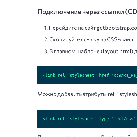
Подключение через ссылки (C
Перейдите на сайт
getbootstrap.c
Скопируйте ссылку на CSS-файл.
В главном шаблоне (layout.html) д
<link rel="stylesheet" href="ссылка_на
Можно добавить атрибуты rel="styleshe
<link rel="stylesheet" type="text/css"