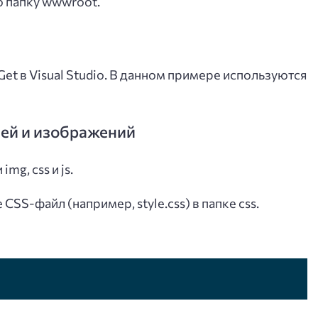
ю папку wwwroot.
et в Visual Studio. В данном примере используются
ей и изображений
mg, css и js.
CSS-файл (например, style.css) в папке css.