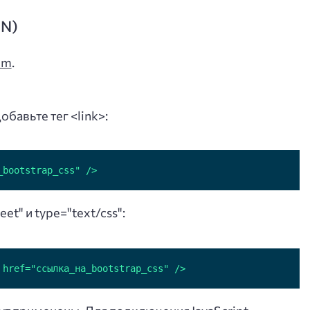
DN)
om
.
обавьте тег <link>:
_bootstrap_css" />
et" и type="text/css":
 href="ссылка_на_bootstrap_css" />