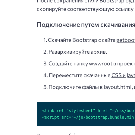
После сохранения стили Bootstrap буд
скопируйте соответствующую ссылку и 
Подключение путем скачивани
Скачайте Bootstrap с сайта
getboo
Разархивируйте архив.
Создайте папку wwwroot в проекте.
Переместите скачанные
CSS и Jav
Подключите файлы в layout.html, 
<script src="~/js/bootstrap.bundle.min