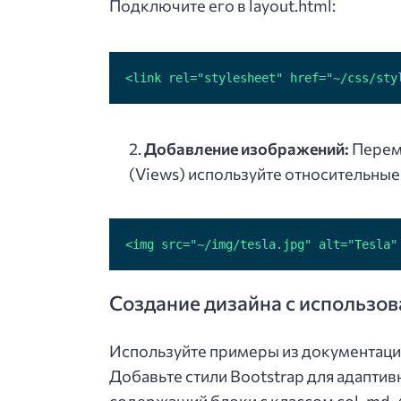
Подключите его в layout.html:
<link rel="stylesheet" href="~/css/sty
Добавление изображений:
Переме
(Views) используйте относительные 
<img src="~/img/tesla.jpg" alt="Tesla"
Создание дизайна с использов
Используйте примеры из документации
Добавьте стили Bootstrap для адаптив
содержащий блоки с классом col-md-4