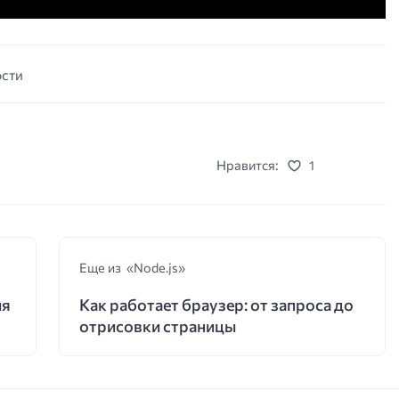
ости
Нравится:
1
Еще из «Node.js»
ия
Как работает браузер: от запроса до
отрисовки страницы