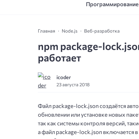
Программирование
Главная
Node.js
Веб-разработка
npm package-lock.jso
работает
icoder
23 августа 2018
Файл package-lock.json создаётся авт
обновлении или установке новых пакет
так как системы контроля версий, так
а файл package-lock.json включается 