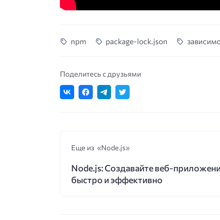
npm
package-lock.json
зависим
Поделитесь с друзьями
Еще из «Node.js»
Node.js: Создавайте веб-приложен
быстро и эффективно