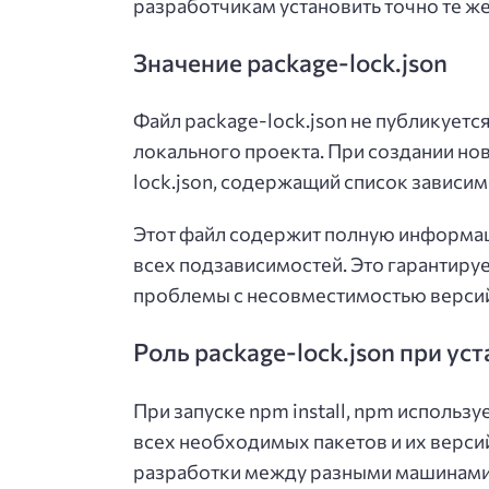
разработчикам установить точно те же 
Значение package-lock.json
Файл package-lock.json не публикуетс
локального проекта. При создании но
lock.json, содержащий список зависим
Этот файл содержит полную информац
всех подзависимостей. Это гарантиру
проблемы с несовместимостью версий
Роль package-lock.json при ус
При запуске npm install, npm использ
всех необходимых пакетов и их верси
разработки между разными машинами