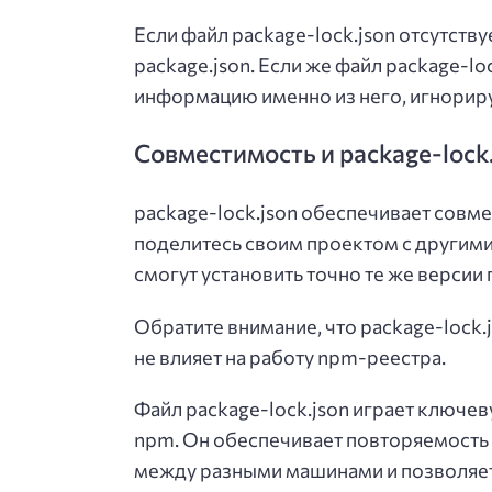
Если файл package-lock.json отсутству
package.json. Если же файл package-lo
информацию именно из него, игнориру
Совместимость и package-lock
package-lock.json обеспечивает совме
поделитесь своим проектом с другими
смогут установить точно те же версии п
Обратите внимание, что package-lock.j
не влияет на работу npm-реестра.
Файл package-lock.json играет ключе
npm. Он обеспечивает повторяемость 
между разными машинами и позволяет