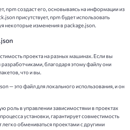
ет, npm создаст его, основываясь на информации из
ck.json присутствует, npm будет использовать
я некоторые изменения в package.json.
.json
стимость проекта на разных машинах. Если вы
 разработчиками, благодаря этому файлу они
акетов, что и вы.
son — это файл для локального использования, и он
вую роль в управлении зависимостями в проектах
процесса установки, гарантирует совместимость
 легко обмениваться проектами с другими