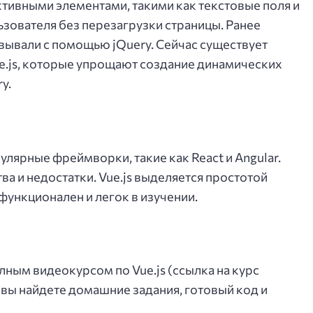
ктивными элементами, такими как текстовые поля и
ьзователя без перезагрузки страницы. Ранее
ывали с помощью jQuery. Сейчас существует
.js, которые упрощают создание динамических
y.
улярные фреймворки, такие как React и Angular.
а и недостатки. Vue.js выделяется простотой
функционален и легок в изучении.
лным видеокурсом по Vue.js (ссылка на курс
 вы найдете домашние задания, готовый код и