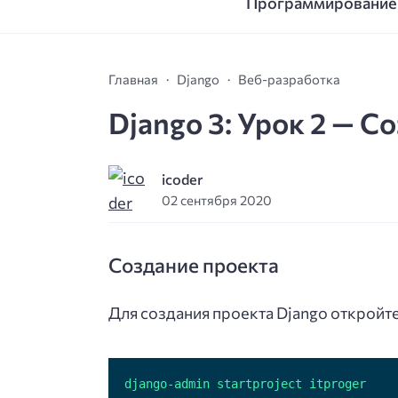
Программирование
Главная
Django
Веб-разработка
Django 3: Урок 2 — С
icoder
02 сентября 2020
Создание проекта
Для создания проекта Django откройт
django-admin startproject itproger