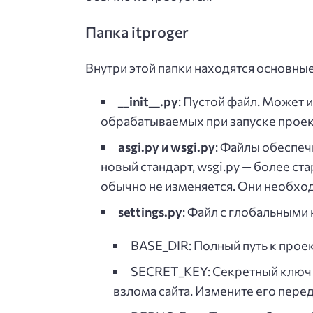
Папка itproger
Внутри этой папки находятся основны
__init__.py
: Пустой файл. Может 
обрабатываемых при запуске проект
asgi.py и wsgi.py
: Файлы обеспеч
новый стандарт, wsgi.py — более ста
обычно не изменяется. Они необхо
settings.py
: Файл с глобальными
BASE_DIR: Полный путь к проек
SECRET_KEY: Секретный ключ
взлома сайта. Измените его пере