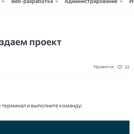
Веб-разработка
Администрирование
И
оздаем проект
Нравится:
32
е терминал и выполните команду: