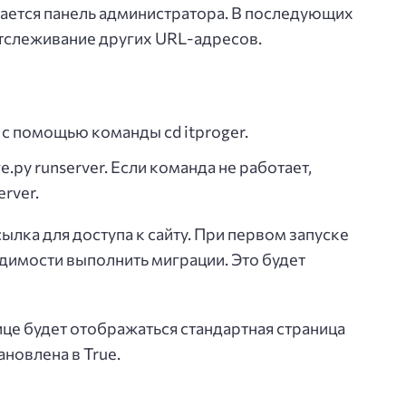
вается панель администратора. В последующих
отслеживание других URL-адресов.
с помощью команды cd itproger.
py runserver. Если команда не работает,
rver.
ылка для доступа к сайту. При первом запуске
димости выполнить миграции. Это будет
це будет отображаться стандартная страница
ановлена в True.