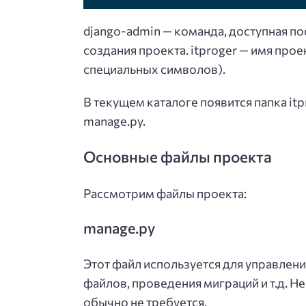
django-admin — команда, доступная пос
создания проекта. itproger — имя про
специальных символов).
В текущем каталоге появится папка it
manage.py.
Основные файлы проекта
Рассмотрим файлы проекта:
manage.py
Этот файл используется для управлени
файлов, проведения миграций и т.д. 
обычно не требуется.