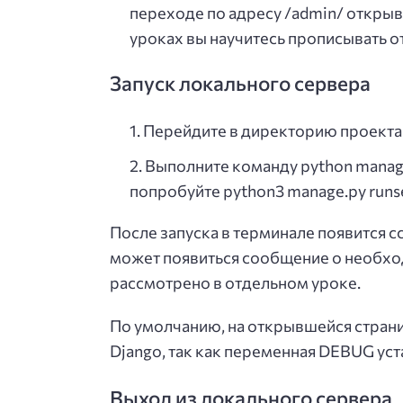
переходе по адресу /admin/ откры
уроках вы научитесь прописывать 
Запуск локального сервера
Перейдите в директорию проекта 
Выполните команду python manage.
попробуйте python3 manage.py runse
После запуска в терминале появится сс
может появиться сообщение о необхо
рассмотрено в отдельном уроке.
По умолчанию, на открывшейся страни
Django, так как переменная DEBUG уст
Выход из локального сервера