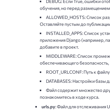
DEBUG: Если True, ошибки ото
обучения, но перед размещением н
ALLOWED_HOSTS: Список разр
Оставляйте пустым до публикации
INSTALLED_APPS: Список уста
приложения Django (например, па
добавите в проект.
MIDDLEWARE: Список промежут
обеспечивающего безопасность, 
ROOT_URLCONF: Путь к файлу 
DATABASES: Настройки базы да
Файл содержит множество друг
познакомитесь в ходе курса.
urls.py
: Файл для отслеживания U