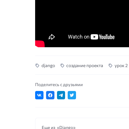
django
создание проекта
урок 2
Поделитесь с друзьями
Еще из «Django»