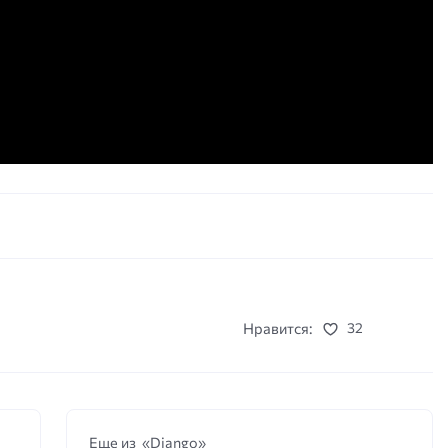
Нравится:
32
Еще из «Django»