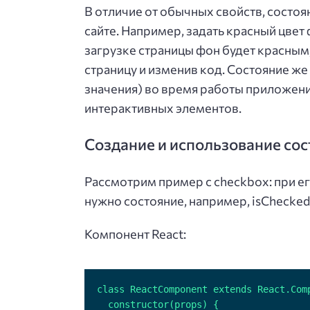
В отличие от обычных свойств, состо
сайте. Например, задать красный цвет
загрузке страницы фон будет красным
страницу и изменив код. Состояние же
значения) во время работы приложени
интерактивных элементов.
Создание и использование со
Рассмотрим пример с checkbox: при ег
нужно состояние, например, isChecked
Компонент React: