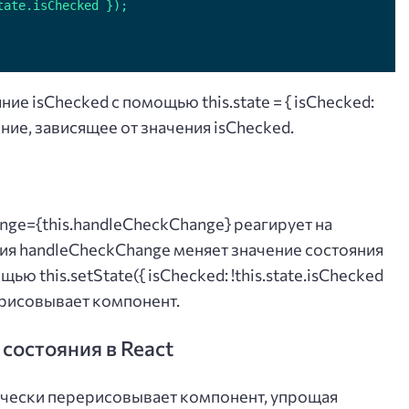
ие isChecked с помощью this.state = { isChecked:
ние, зависящее от значения isChecked.
ge={this.handleCheckChange} реагирует на
ия handleCheckChange меняет значение состояния
 this.setState({ isChecked: !this.state.isChecked
ерисовывает компонент.
состояния в React
ически перерисовывает компонент, упрощая