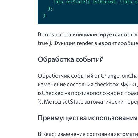
}
В constructor инициализируется состоян
true }. Функция render выводит сообще
Обработка событий
Обработчик событий onChange: onChan
изменение состояния checkbox. Функц
isChecked на противоположное с помощью
}). Метод setState автоматически пер
Преимущества использования 
В React изменение состояния автомат