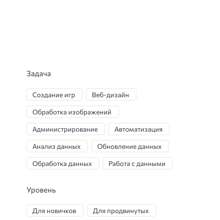
Теория информации
Текстовый редактор
Алгебра логики
Система счисления
Информатика
Логика
Математическая логика
Задача
Компьютерные сети
Система обработки данных
Создание игр
Веб-дизайн
Электронные таблицы
Обработка изображений
Инструменты программиста
Администрирование
Автоматизация
Программирование
Анализ данных
Обновление данных
Развлекательная викторина
Обработка данных
Работа с данными
Визуальное программирование
Разработка веб-приложений
Уровень
Кодирование
Вычисления
Тестирование
Обработка текста
Для новичков
Для продвинутых
Кодирование информации
Разработка приложений
Разработка ПО