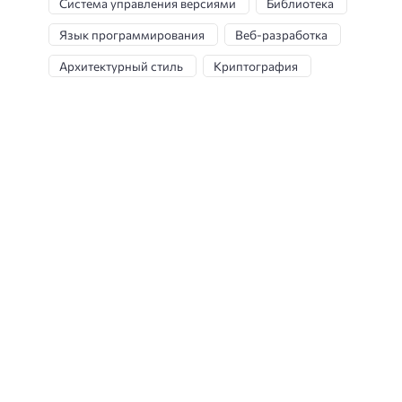
Система управления версиями
Библиотека
Язык программирования
Веб-разработка
Архитектурный стиль
Криптография
Шаблон проектирования
Методология
Язык разметки
Веб-технологии
CSS
Фреймворк
Концепция
HTML
Разработка игр
JS-фреймворки
Стек технологий
Архитектурный подход
Язык запросов
Методология разработки
Платформа
Игровой движок
Алгоритмы
Техника оптимизации
Анализ данных
ИИ инструменты
Математическое моделирование