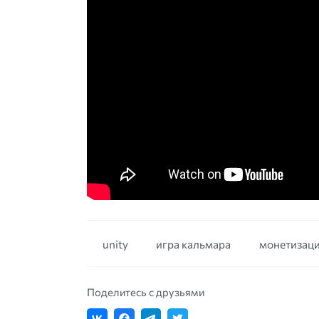
unity
игра кальмара
монетизац
Поделитесь с друзьями