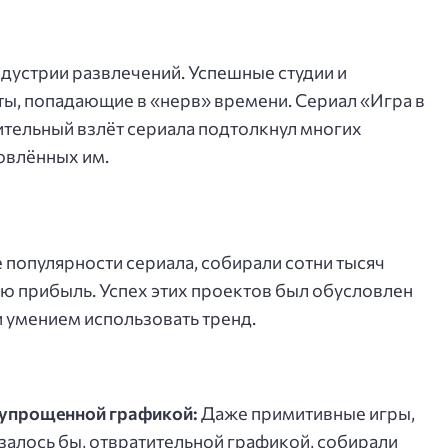
ндустрии развлечений. Успешные студии и
ы, попадающие в «нерв» времени. Сериал «Игра в
ительный взлёт сериала подтолкнул многих
овлённых им.
популярности сериала, собирали сотни тысяч
ую прибыль. Успех этих проектов был обусловлен
и умением использовать тренд.
 упрощенной графикой:
Даже примитивные игры,
, казалось бы, отвратительной графикой, собирали