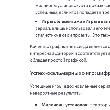
миллионы установок. Это доказыва
успешным, если игра попадает в тре
Игры с элементами «Игры в кал
сериал, а лишь использовали его э
стилистику в свои проекты. Это та
Качество графики не всегда является
интересна аудитории и соответствует 
обладая простой графикой.
Успех «кальмарных» игр: циф
Успешные игры, вдохновлённые сериа
невероятные результаты:
Миллионы установок:
Некоторые