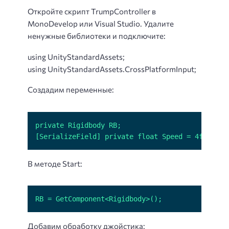
Откройте скрипт TrumpController в
MonoDevelop или Visual Studio. Удалите
ненужные библиотеки и подключите:
using UnityStandardAssets;
using UnityStandardAssets.CrossPlatformInput;
Создадим переменные:
[SerializeField] private float Speed = 4f;
В методе Start:
RB = GetComponent<Rigidbody>();
Добавим обработку джойстика: