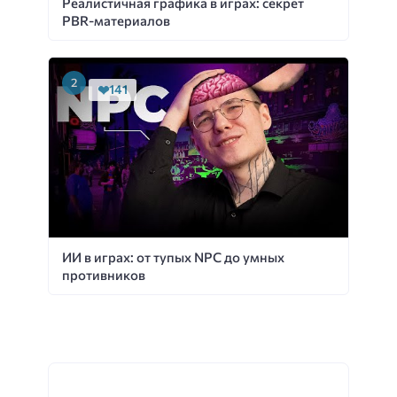
Реалистичная графика в играх: секрет
PBR-материалов
141
ИИ в играх: от тупых NPC до умных
противников