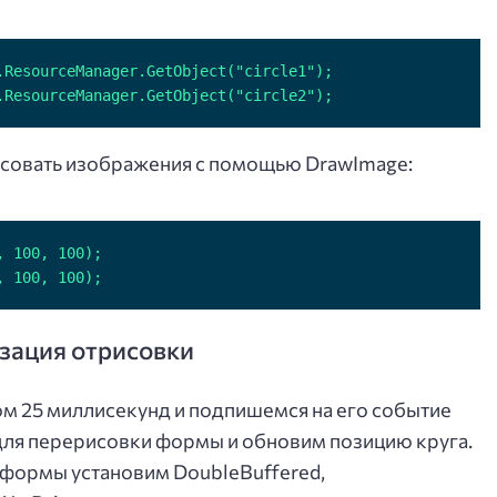
.ResourceManager.GetObject("circle2");
исовать изображения с помощью DrawImage:
, 100, 100);
зация отрисовки
м 25 миллисекунд и подпишемся на его событие
 для перерисовки формы и обновим позицию круга.
х формы установим DoubleBuffered,