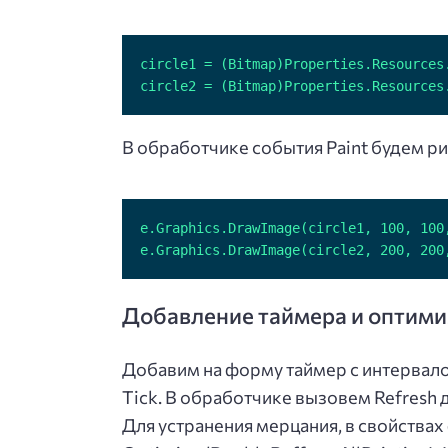
circle2 = (Bitmap)Properties.Resources
В обработчике события Paint будем р
e.Graphics.DrawImage(circle2, 200, 200
Добавление таймера и оптими
Добавим на форму таймер с интервало
Tick. В обработчике вызовем Refresh
Для устранения мерцания, в свойства