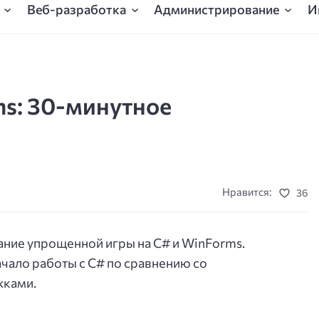
Веб-разработка
Администрирование
И
ms: 30-минутное
Нравится:
36
ние упрощенной игры на C# и WinForms.
чало работы с C# по сравнению со
жками.