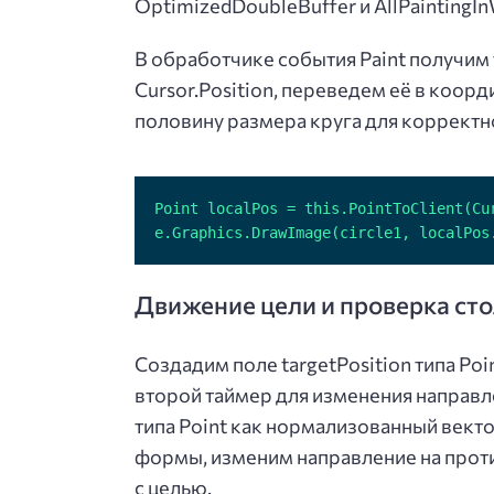
OptimizedDoubleBuffer и AllPaintingIn
В обработчике события Paint получи
Cursor.Position, переведем её в коор
половину размера круга для корректн
e.Graphics.DrawImage(circle1, localPos
Движение цели и проверка ст
Создадим поле targetPosition типа Poi
второй таймер для изменения направл
типа Point как нормализованный векто
формы, изменим направление на прот
с целью.