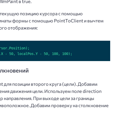
WmPaint в true.
м текущую позицию курсора с помощью
динаты формы с помощью PointToClient и вычтем
ого отображения:
.X - 50, localPos.Y - 50, 100, 100);
олкновений
nt для позиции второго круга (цели). Добавим
ения движения цели. Используем поле direction
р направления. При выходе цели за границы
ивоположное. Добавим проверку на столкновение