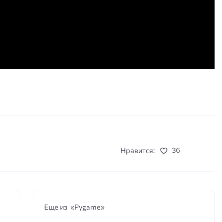
Нравится:
36
Еще из «Pygame»