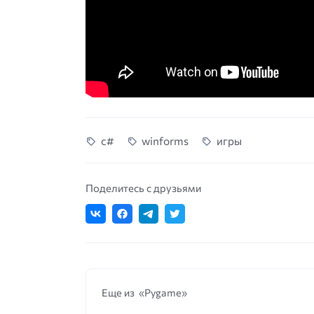
c#
winforms
игры
Поделитесь с друзьями
Еще из «Pygame»