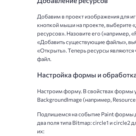
Добавление ресурсов
Добавим в проект изображения для и
кнопкой мыши на проекте, выберите «
ресурсов». Назовите его (например, 
«Добавить существующие файлы», вы
«Открыть». Теперь ресурсы являются 
файл.
Настройка формы и обработка
Настроим форму. В свойствах формы у
BackgroundImage (например, Resources
Подпишемся на событие Paint формы 
два поля типа Bitmap: circle1 и circl
их: