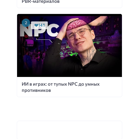
PBR-материалов
141
ИИ в играх: от тупых NPC до умных
противников