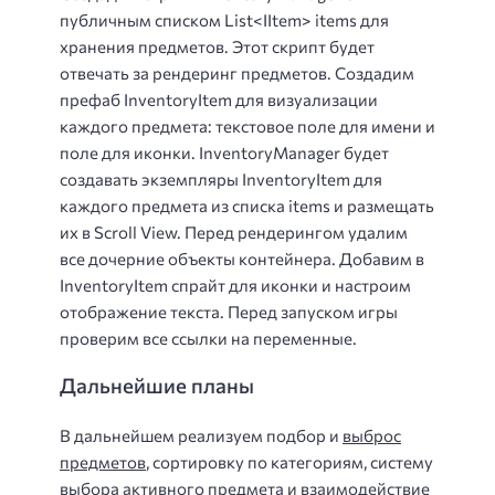
публичным списком List<IItem> items для
хранения предметов. Этот скрипт будет
отвечать за рендеринг предметов. Создадим
префаб InventoryItem для визуализации
каждого предмета: текстовое поле для имени и
поле для иконки. InventoryManager будет
создавать экземпляры InventoryItem для
каждого предмета из списка items и размещать
их в Scroll View. Перед рендерингом удалим
все дочерние объекты контейнера. Добавим в
InventoryItem спрайт для иконки и настроим
отображение текста. Перед запуском игры
проверим все ссылки на переменные.
Дальнейшие планы
В дальнейшем реализуем подбор и
выброс
предметов
, сортировку по категориям, систему
выбора активного предмета и взаимодействие