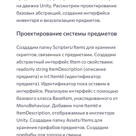
на движке Unity. Рассмотрим проектирование
базовых абстракций, создание интерфейса
инвентаря и визуализацию предметов.
Проектирование системы предметов
Создадим папку Scripters/Items для хранения
скриптов, связанных с предметами. Создадим
абстрактный интерфейс IItem со свойствами:
readonly string ItemDescription (описание
предмета) и int ItemId (идентификатор
предмета). Идентификатор пока оставим в
интерфейсе. Реализуем интерфейс с помощью
базового класса BaseItem, унаследованного от
MonoBehaviour. Добавим поля ItemId и
ItemDescription, отображаемые в инспекторе
Unity. Создадим папку Assets/Items для
хранения префабов предметов. Создадим
префабы для топора и свиньи.