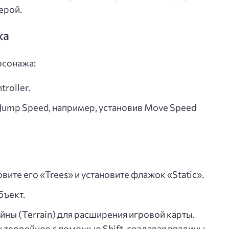
ерой.
жа
рсонажа:
roller.
Jump Speed, например, установив Move Speed
вите его «Trees» и установите флажок «Static».
бъект.
ны (Terrain) для расширения игровой карты.
террейнов с помощью Shift, создавая впадины.