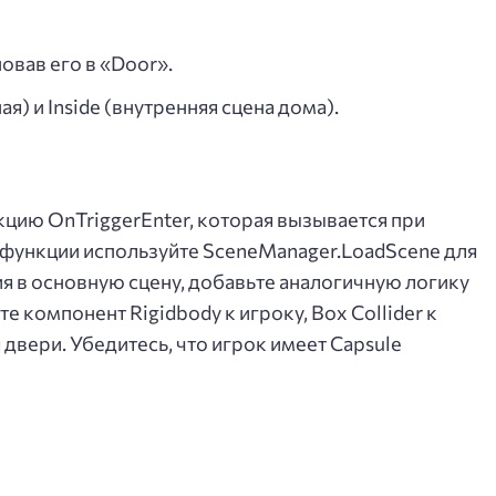
овав его в «Door».
я) и Inside (внутренняя сцена дома).
кцию OnTriggerEnter, которая вызывается при
й функции используйте SceneManager.LoadScene для
ия в основную сцену, добавьте аналогичную логику
те компонент Rigidbody к игроку, Box Collider к
я двери. Убедитесь, что игрок имеет Capsule