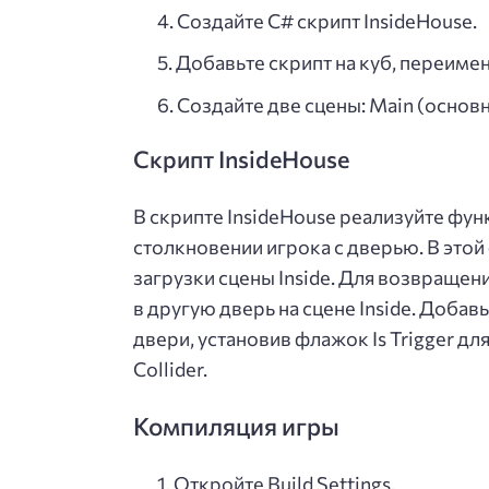
Создайте C# скрипт InsideHouse.
Добавьте скрипт на куб, переимен
Создайте две сцены: Main (основна
Скрипт InsideHouse
В скрипте InsideHouse реализуйте фун
столкновении игрока с дверью. В это
загрузки сцены Inside. Для возвращен
в другую дверь на сцене Inside. Добавь
двери, установив флажок Is Trigger дл
Collider.
Компиляция игры
Откройте Build Settings.