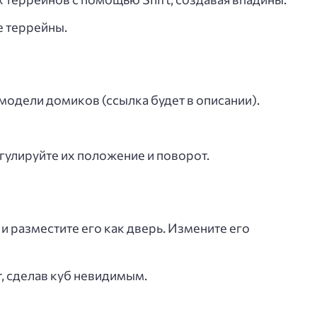
е террейны.
 модели домиков (ссылка будет в описании).
гулируйте их положение и поворот.
 и разместите его как дверь. Измените его
, сделав куб невидимым.