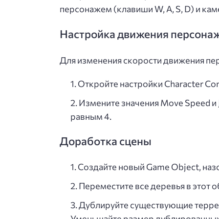
персонажем (клавиши W, A, S, D) и кам
Настройка движения персона
Для изменения скорости движения пе
Откройте настройки Character Cont
Измените значения Move Speed и 
равным 4.
Доработка сцены
Создайте новый Game Object, назо
Переместите все деревья в этот о
Дублируйте существующие террей
Уменьшайте размер дублированных 