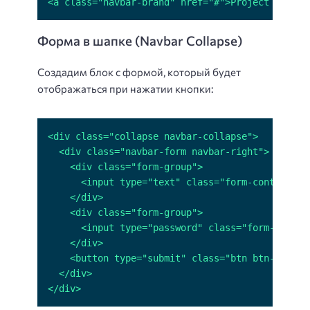
<a class="navbar-brand" href="#">Project name</
Форма в шапке (Navbar Collapse)
Создадим блок с формой, который будет
отображаться при нажатии кнопки:
</div>