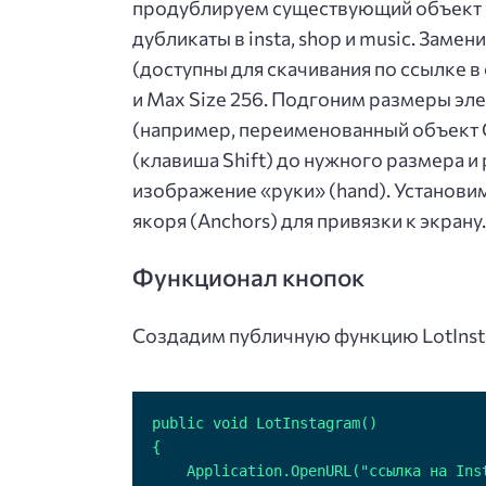
продублируем существующий объект re
дубликаты в insta, shop и music. Зам
(доступны для скачивания по ссылке в 
и Max Size 256. Подгоним размеры эл
(например, переименованный объект 
(клавиша Shift) до нужного размера и
изображение «руки» (hand). Установи
якоря (Anchors) для привязки к экрану.
Функционал кнопок
Создадим публичную функцию LotInst