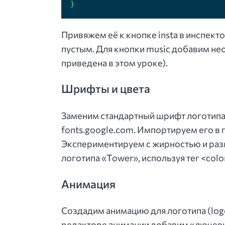
}
Привяжем её к кнопке insta в инспект
пустым. Для кнопки music добавим н
приведена в этом уроке).
Шрифты и цвета
Заменим стандартный шрифт логотипа 
fonts.google.com. Импортируем его в п
Экспериментируем с жирностью и раз
логотипа «Tower», используя тег <col
Анимация
Создадим анимацию для логотипа (log
редакторе анимации добавим ключевые