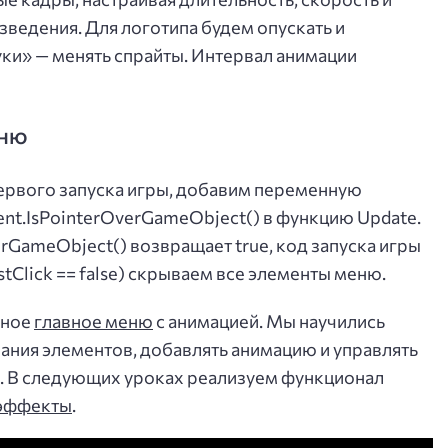
ведения. Для логотипа будем опускать и
уки» — менять спрайты. Интервал анимации
еню
ервого запуска игры, добавим переменную
rent.IsPointerOverGameObject() в функцию Update.
erGameObject() возвращает true, код запуска игры
stClick == false) скрываем все элементы меню.
ьное
главное меню
с анимацией. Мы научились
ания элементов, добавлять анимацию и управлять
. В следующих уроках реализуем функционал
 эффекты
.