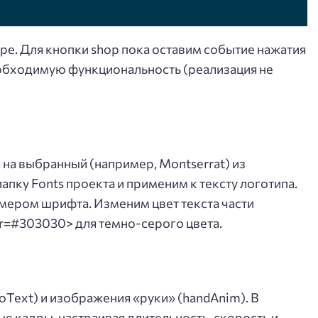
оре. Для кнопки shop пока оставим событие нажатия
еобходимую функциональность (реализация не
на выбранный (например, Montserrat) из
апку Fonts проекта и применим к тексту логотипа.
мером шрифта. Изменим цвет текста части
or=#303030> для темно-серого цвета.
oText) и изображения «руки» (handAnim). В
 кадры, настраивая длительность, скорость и