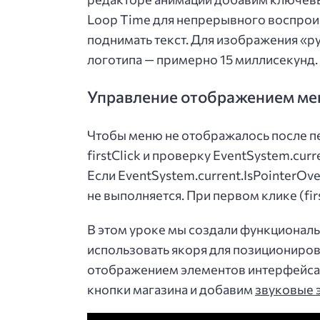
Loop Time для непрерывного воспроиз
поднимать текст. Для изображения «р
логотипа — примерно 15 миллисекунд.
Управление отображением м
Чтобы меню не отображалось после п
firstClick и проверку EventSystem.cur
Если EventSystem.current.IsPointerOv
не выполняется. При первом клике (fir
В этом уроке мы создали функционал
использовать якоря для позициониров
отображением элементов интерфейса
кнопки магазина и добавим
звуковые