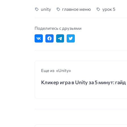
unity
главное меню
урок 5
Поделитесь с друзьями
Еще из «Unity»
Кликер игра в Unity за 5 минут: гайд