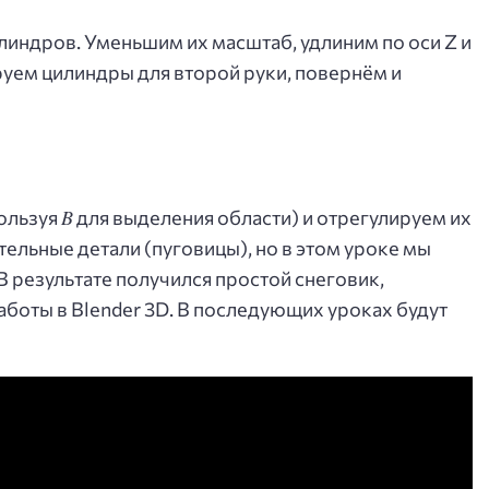
линдров. Уменьшим их масштаб, удлиним по оси Z и
уем цилиндры для второй руки, повернём и
B
ользуя
для выделения области) и отрегулируем их
льные детали (пуговицы), но в этом уроке мы
 результате получился простой снеговик,
оты в Blender 3D. В последующих уроках будут