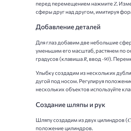
Z
перед перемещением нажмите
. Изм
сферы друг над другом, имитируя фор
Добавление деталей
Для глаз добавим две небольшие сферы
уменьшим его масштаб, растянем по о
R
-90
градусов (клавиша
, ввод
). Перем
Улыбку создадим из нескольких дубл
дугой под носом. Регулируя положен
нескольких объектов используйте кл
Создание шляпы и рук
C
Шляпу создадим из двух цилиндров (
положение цилиндров.