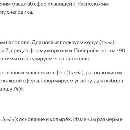
S
еним масштаб сфер клавишей
. Расположим
му снеговика.
Cone
 на голове. Для носа используем конус (
),
си Z, придав форму морковки. Повернём нос на -90
естим и отрегулируем его положение.
Circle
ированных маленьких сфер (
), расположив их
ие каждой сферы, сформируем улыбку. Для выбора
Shift
авишу
.
ylinder
): основание и козырёк. Изменим размеры и