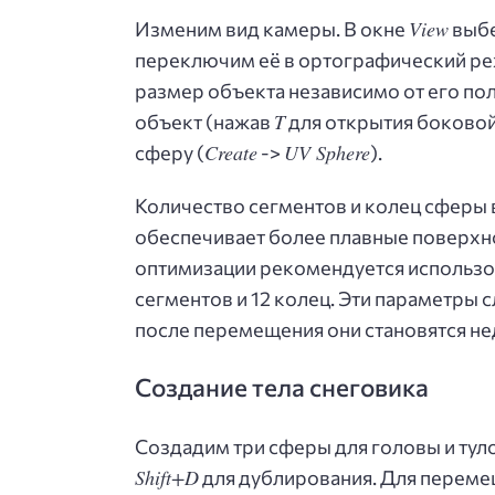
View
Изменим вид камеры. В окне
выб
переключим её в ортографический ре
размер объекта независимо от его по
T
объект (нажав
для открытия боковой
Create
UV Sphere
сферу (
->
).
Количество сегментов и колец сферы в
обеспечивает более плавные поверхнос
оптимизации рекомендуется использо
сегментов и 12 колец. Эти параметры с
после перемещения они становятся не
Создание тела снеговика
Создадим три сферы для головы и тул
Shift+D
для дублирования. Для перемещ