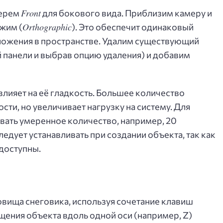
Front
ерем
для бокового вида. Приблизим камеру и
Orthographic
жим (
). Это обеспечит одинаковый
ложения в пространстве. Удалим существующий
 панели и выбрав опцию удаления) и добавим
лияет на её гладкость. Большее количество
ти, но увеличивает нагрузку на систему. Для
вать умеренное количество, например, 20
ледует устанавливать при создании объекта, так как
доступны.
овища снеговика, используя сочетание клавиш
ения объекта вдоль одной оси (например, Z)