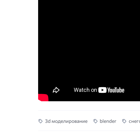
3d моделирование
blender
снег